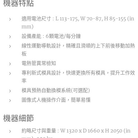
機器特點
適用電池尺寸 : L 113-175, W 70-87, H 85-155 (in
mm)
設備產能 : 6顆電池/每分鐘
線性運動導軌設計，精確且滑順的上下前後移動加熱
板
電熱管異常檢知
專利新式模具設計，快速更換所有模具，提升工作效
率
模具預熱自動換模系統(可選配)
圖像式人機操作介面，簡單易懂
機器細節
約略尺寸與重量 : W 1320 x D 1660 x H 2050 (in