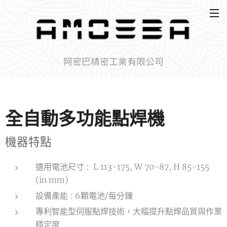
阿密巴精密工業有限公司
全自動多功能點焊機
機器特點
適用電池尺寸 : L 113-175, W 70-87, H 85-155
(in mm)
設備產能 : 6顆電池/每分鐘
專利智能型伺服點焊技術，大幅提升點焊品質與作業
穩定度